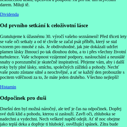
darem. Miluji tě.
Dividenda
Od prvního setkání k celoživotní lásce
Gratulujeme k úžasnému 30. výročí vašeho seznámení! Před třiceti lety
se vaše oči setkaly a od té chvíle se začal psát příběh, který se stal
vzorem pro mnohé z nás. Je obdivuhodné, jak jste dokázali udržet
plamen lásky žhnoucí po tak dlouhou dobu, a to i přes všechny životní
turbulence. Vaše schopnost vzájemné podpory, naslouchání a neustálé
snahy o porozumění je skutečně inspirativní. Přejeme vám, aby i další
roky byly plné lásky, smíchu, společných zážitků a pohody. Nechť
vaše pouto zůstane silné a neochvějné, a ať se každý den probouzíte s
pocitem vděčnosti za to, že máte jeden druhého. Všechno nejlepší!
Histamin
Odpočinek pro duši
Dnešní den byl možná náročný, ale teď je čas na odpočinek. Dopřej
své duši klid a pohodu, kterou si zaslouží. Zavři oči, zhluboka se
nadechni a vydechni. Nech veškeré napětí odejít. Ať tě noc obejme
jako teplá deka a dopřeje ti hluboký, osvěžující spánek. Zítra bude