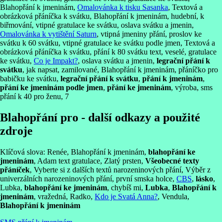
Blahopřání k jmeninám,
Omalovánka k tisku Sasanka
, Textová a
obrázková přáníčka k svátku, Blahopřání k jmeninám, hudební, k
biřmování, vtipné gratulace ke svátku, oslava svátku a jmenin,
Omalovánka k vytištění Saturn
, vtipná jmeniny přání, proslov ke
svátku k 60 svátku, vtipné gratulace ke svátku podle jmen, Textová a
obrázková přáníčka k svátku, přání k 80 svátku text, veselé, gratulace
ke svátku,
Co je Impakt?
, oslava svátku a jmenin,
legrační přání k
svátku
, jak napsat, zamilované, Blahopřání k jmeninám, přáníčko pro
babičku ke svátku,
legrační přání k svátku
,
přání k jmeninám
,
přání ke jmeninám podle jmen
,
přání ke jmeninám
, výroba, sms
přání k 40 pro ženu, 7
Blahopřání pro - další odkazy a použité
zdroje
Klíčová slova: Renée, Blahopřání k jmeninám,
blahopřání ke
jmeninám
, Adam text gratulace, Zlatý prsten,
Všeobecné texty
přáníček
, Vyberte si z dalších textů narozeninových přání, Výběr z
univerzálních narozeninových přání, první smska holce,
CBS
,
lásko
,
Lubka,
blahopřání ke jmeninám
, chybíš mi,
Lubka
,
Blahopřání k
jmeninám
, vražedná, Radko,
Kdo je Svatá Anna?
, Vendula,
Blahopřání k jmeninám