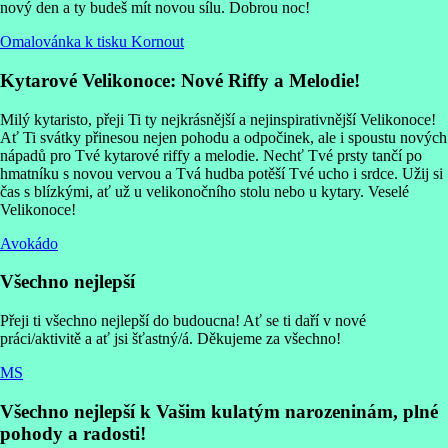
nový den a ty budeš mít novou sílu. Dobrou noc!
Omalovánka k tisku Kornout
Kytarové Velikonoce: Nové Riffy a Melodie!
Milý kytaristo, přeji Ti ty nejkrásnější a nejinspirativnější Velikonoce!
Ať Ti svátky přinesou nejen pohodu a odpočinek, ale i spoustu nových
nápadů pro Tvé kytarové riffy a melodie. Nechť Tvé prsty tančí po
hmatníku s novou vervou a Tvá hudba potěší Tvé ucho i srdce. Užij si
čas s blízkými, ať už u velikonočního stolu nebo u kytary. Veselé
Velikonoce!
Avokádo
Všechno nejlepší
Přeji ti všechno nejlepší do budoucna! Ať se ti daří v nové
práci/aktivitě a ať jsi šťastný/á. Děkujeme za všechno!
MS
Všechno nejlepší k Vašim kulatým narozeninám, plné
pohody a radosti!