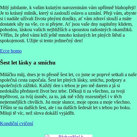
Milý jubilante, k vašim kulatým narozeninám vám upřímně blahopřeji!
Je to krásný milník, který si zaslouží oslavu a uznání. Přeji vám, abyste
si i nadále užívali života plnými doušky, ať vám zdraví slouží a máte
dostatek síly na vše, co si přejete. Ať jsou vaše dny naplněny klidem,
pohodou, láskou vašich nejbližších a spoustou radostných okamžiků.
Věřím, že před vámi leží ještě mnoho krásných let plných štěstí a
spokojenosti. Užijte si tento jedinečný den!
Ecce homo
Šest let lásky a smíchu
Miláčku můj, dnes je to přesně šest let, co jsme se poprvé setkali a naše
společná cesta započala. Šest let plných lásky, smíchu, podpory a
společných zážitků. Každý den s tebou je pro mě darem a já si
nedokážu představit život bez tebe. Děkuji ti za všechno, za tvoji
trpělivost, za tvůj úsměv, za to, jak mě vždy rozesměješ i v těch
nejtemnějších chvílích. Jsi moje slunce, moje opora a moje všechno.
Těším se na dalších šest, ale i na dalších šedesát let s tebou po boku.
Miluji tě víc, než slova dokáží vyjádřit.
Kondiční cvičení