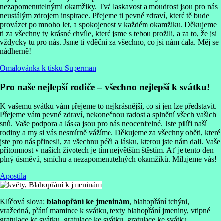
nezapomenutelnými okamžiky. Tvá laskavost a moudrost jsou pro nás
neustálým zdrojem inspirace. Přejeme ti pevné zdraví, které tě bude
provázet po mnoho let, a spokojenost v každém okamžiku. Děkujeme
ti za všechny ty krásné chvíle, které jsme s tebou prožili, a za to, že jsi
vždycky tu pro nás. Jsme ti vděčni za všechno, co jsi nám dala. Měj se
nádherně!
Omalovánka k tisku Superman
Pro naše nejlepší rodiče – všechno nejlepší k svátku!
K vašemu svátku vám přejeme to nejkrásnější, co si jen lze představit.
Přejeme vám pevné zdraví, nekonečnou radost a splnění všech vašich
snů. Vaše podpora a láska jsou pro nás neocenitelné. Jste pilíři naší
rodiny a my si vás nesmírně vážíme. Děkujeme za všechny oběti, které
jste pro nás přinesli, za všechnu péči a lásku, kterou jste nám dali. Vaše
přítomnost v našich životech je tím největším štěstím. Ať je tento den
plný úsměvů, smíchu a nezapomenutelných okamžiků. Milujeme vás!
Apostila
Klíčová slova:
blahopřání ke jmeninám
, blahopřání tchýni,
vražedná, přání mamince k svátku, texty blahopřání jmeniny, vtipné
gratulace ke svátku, gratulace ke svátku, gratulace ke svátku,