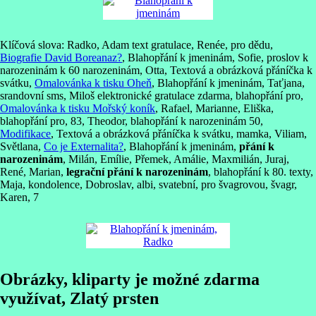
Klíčová slova: Radko, Adam text gratulace, Renée, pro dědu,
Biografie David Boreanaz?
, Blahopřání k jmeninám, Sofie, proslov k
narozeninám k 60 narozeninám, Otta, Textová a obrázková přáníčka k
svátku,
Omalovánka k tisku Oheň
, Blahopřání k jmeninám, Taťjana,
srandovní sms, Miloš elektronické gratulace zdarma, blahopřání pro,
Omalovánka k tisku Mořský koník
, Rafael, Marianne, Eliška,
blahopřání pro, 83, Theodor, blahopřání k narozeninám 50,
Modifikace
, Textová a obrázková přáníčka k svátku, mamka, Viliam,
Světlana,
Co je Externalita?
, Blahopřání k jmeninám,
přání k
narozeninám
, Milán, Emílie, Přemek, Amálie, Maxmilián, Juraj,
René, Marian,
legrační přání k narozeninám
, blahopřání k 80. texty,
Maja, kondolence, Dobroslav, albi, svatební, pro švagrovou, švagr,
Karen, 7
Obrázky, kliparty je možné zdarma
využívat, Zlatý prsten