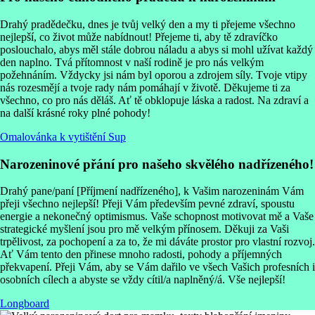
Drahý pradědečku, dnes je tvůj velký den a my ti přejeme všechno
nejlepší, co život může nabídnout! Přejeme ti, aby tě zdravíčko
poslouchalo, abys měl stále dobrou náladu a abys si mohl užívat každý
den naplno. Tvá přítomnost v naší rodině je pro nás velkým
požehnáním. Vždycky jsi nám byl oporou a zdrojem síly. Tvoje vtipy
nás rozesmějí a tvoje rady nám pomáhají v životě. Děkujeme ti za
všechno, co pro nás děláš. Ať tě obklopuje láska a radost. Na zdraví a
na další krásné roky plné pohody!
Omalovánka k vytištění Sup
Narozeninové přání pro našeho skvělého nadřízeného!
Drahý pane/paní [Příjmení nadřízeného], k Vašim narozeninám Vám
přeji všechno nejlepší! Přeji Vám především pevné zdraví, spoustu
energie a nekonečný optimismus. Vaše schopnost motivovat mě a Vaše
strategické myšlení jsou pro mě velkým přínosem. Děkuji za Vaši
trpělivost, za pochopení a za to, že mi dáváte prostor pro vlastní rozvoj.
Ať Vám tento den přinese mnoho radosti, pohody a příjemných
překvapení. Přeji Vám, aby se Vám dařilo ve všech Vašich profesních i
osobních cílech a abyste se vždy cítil/a naplněný/á. Vše nejlepší!
Longboard