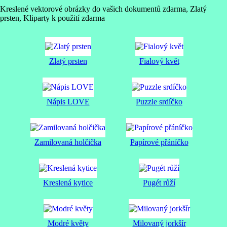
Kreslené vektorové obrázky do vašich dokumentů zdarma, Zlatý
prsten, Kliparty k použití zdarma
Zlatý prsten
Fialový květ
Nápis LOVE
Puzzle srdíčko
Zamilovaná holčička
Papírové přáníčko
Kreslená kytice
Pugét růží
Modré květy
Milovaný jorkšír