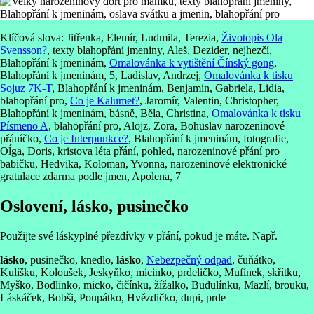
Klíčová slova: Jitřenka, Elemír, Ludmila, Terezia,
Životopis Ola
Svensson?
, texty blahopřání jmeniny, Aleš, Dezider, nejhezčí,
Blahopřání k jmeninám,
Omalovánka k vytištění Čínský gong
,
Blahopřání k jmeninám, 5, Ladislav, Andrzej,
Omalovánka k tisku
Sojuz 7K-T
, Blahopřání k jmeninám, Benjamin, Gabriela, Lidia,
blahopřání pro,
Co je Kalumet?
, Jaromír, Valentin, Christopher,
Blahopřání k jmeninám, básně, Běla, Christina,
Omalovánka k tisku
Písmeno A
, blahopřání pro, Alojz, Zora, Bohuslav narozeninové
přáníčko,
Co je Interpunkce?
, Blahopřání k jmeninám, fotografie,
Oĺga, Doris, kristova léta přání, pohled, narozeninové přání pro
babičku, Hedvika, Koloman, Yvonna, narozeninové elektronické
gratulace zdarma podle jmen, Apolena, 7
Oslovení,
lásko
, pusinečko
Použijte své láskyplné přezdívky v přání, pokud je máte. Např.
lásko
, pusinečko, knedlo,
lásko
,
Nebezpečný odpad
, čuňátko,
Kulíšku, Koloušek, Jeskyňko, micinko, prdeličko, Mufínek, skřítku,
Myško, Bodlinko, micko, čičínku, žížalko, Budulínku, Mazlí, brouku,
Láskáček, Bobši, Poupátko, Hvězdičko, dupi, prde