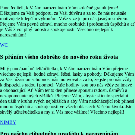
Pane řediteli, k Vašim narozeninám Vám srdečně gratulujeme!
Děkujeme za Vaši podporu, za Vaši důvěru a za to, že nás neustále
motivujete k lepším výkonům. Vaše vize je pro nás jasným směrem.
Přejeme Vám pevné zdraví, mnoho osobních i profesních úspěchů a ať
je Váš život plný radosti a spokojenosti. Všechno nejlepší k
narozeninám!
WC
S přáním všeho dobrého do nového roku života
Milý pane/paní učiteli/učitelko, k Vašim narozeninám Vám přejeme
všechno nejlepší, hodně zdraví, štěstí, lásky a pohody. Děkujeme Vám
za Vaši úžasnou schopnost nás motivovat a za to, že jste pro nás vždy
k dispozici s radou i pomocí. Vaše hodiny jsou pro nás vždy zajímavé
a obohacující. Ať Vám tento den přinese spoustu radosti, úsměvů a
nezapomenutelných zážitků. Přejeme Vám, abyste si tento speciální
den užili v kruhu svých nejbližších a aby Vám nadcházející rok přinesl
mnoho úspěchů a spokojenosti ve všech oblastech Vašeho života. Jste
skvělý učitel/učitelka a my si Vás moc vážíme! Všechno nejlepší!
NIMBY
Pro našeho ctihodného pradědu k narozeninám