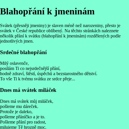
Blahopřání k jmeninám
Svátek (přesněji jmeniny) je slaven méně než narozeniny, přesto je
svátek v České republice oblíbený. Na těchto stránkách naleznete
několik přání k svátku (blahopřání k jmeninám) rozdělených podle
jednotlivých jmen.
Srdečné blahopřání
Milý oslavenče,
posílám Ti co nejsrdečnější přání,
hodně zdraví, štěstí, úspěchů a bezstarostného dětství.
To vše Ti k tvému svátku ze srdce přeje...
Dnes má svátek miláček
Dnes má svátek můj miláček,
pošleme mu dáreček.
Protože je daleko,
pošleme přáníčko a je to.
Pošleme přání pro radost,
milujeme Tě hrozně moc.