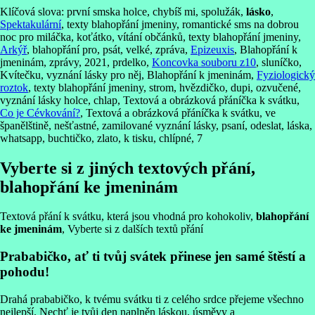
Klíčová slova: první smska holce, chybíš mi, spolužák,
lásko
,
Spektakulární
, texty blahopřání jmeniny, romantické sms na dobrou
noc pro miláčka, koťátko, vítání občánků, texty blahopřání jmeniny,
Arkýř
, blahopřání pro, psát, velké, zpráva,
Epizeuxis
, Blahopřání k
jmeninám, zprávy, 2021, prdelko,
Koncovka souboru z10
, sluníčko,
Kvítečku, vyznání lásky pro něj, Blahopřání k jmeninám,
Fyziologický
roztok
, texty blahopřání jmeniny, strom, hvězdičko, dupi, ozvučené,
vyznání lásky holce, chlap, Textová a obrázková přáníčka k svátku,
Co je Cévkování?
, Textová a obrázková přáníčka k svátku, ve
španělštině, nešťastné, zamilované vyznání lásky, psaní, odeslat, láska,
whatsapp, buchtičko, zlato, k tisku, chlípné, 7
Vyberte si z jiných textových přání,
blahopřání ke jmeninám
Textová přání k svátku, která jsou vhodná pro kohokoliv,
blahopřání
ke jmeninám
, Vyberte si z dalších textů přání
Prababičko, ať ti tvůj svátek přinese jen samé štěstí a
pohodu!
Drahá prababičko, k tvému svátku ti z celého srdce přejeme všechno
nejlepší. Nechť je tvůj den naplněn láskou, úsměvy a