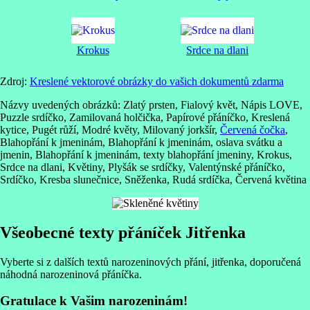
Krokus
Srdce na dlani
Zdroj:
Kreslené vektorové obrázky do vašich dokumentů zdarma
Názvy uvedených obrázků: Zlatý prsten, Fialový květ, Nápis LOVE,
Puzzle srdíčko, Zamilovaná holčička, Papírové přáníčko, Kreslená
kytice, Pugét růží, Modré květy, Milovaný jorkšír,
Červená čočka
,
Blahopřání k jmeninám, Blahopřání k jmeninám, oslava svátku a
jmenin, Blahopřání k jmeninám, texty blahopřání jmeniny, Krokus,
Srdce na dlani, Květiny, Plyšák se srdíčky, Valentýnské přáníčko,
Srdíčko, Kresba slunečnice, Sněženka, Rudá srdíčka, Červená květina
Všeobecné texty přáníček Jitřenka
Vyberte si z dalších textů narozeninových přání, jitřenka, doporučená
náhodná narozeninová přáníčka.
Gratulace k Vašim narozeninám!