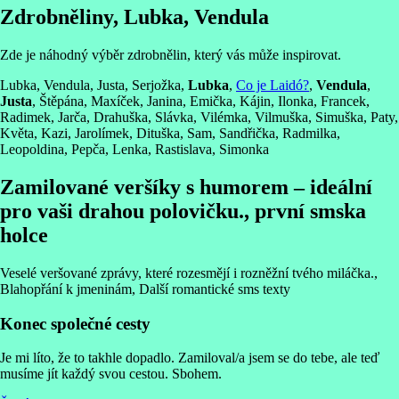
Zdrobněliny, Lubka, Vendula
Zde je náhodný výběr zdrobnělin, který vás může inspirovat.
Lubka, Vendula, Justa, Serjožka,
Lubka
,
Co je Laidó?
,
Vendula
,
Justa
, Štěpána, Maxíček, Janina, Emička, Kájin, Ilonka, Francek,
Radimek, Jarča, Drahuška, Slávka, Vilémka, Vilmuška, Simuška, Paty,
Květa, Kazi, Jarolímek, Dituška, Sam, Sandřička, Radmilka,
Leopoldina, Pepča, Lenka, Rastislava, Simonka
Zamilované veršíky s humorem – ideální
pro vaši drahou polovičku., první smska
holce
Veselé veršované zprávy, které rozesmějí i rozněžní tvého miláčka.,
Blahopřání k jmeninám, Další romantické sms texty
Konec společné cesty
Je mi líto, že to takhle dopadlo. Zamiloval/a jsem se do tebe, ale teď
musíme jít každý svou cestou. Sbohem.