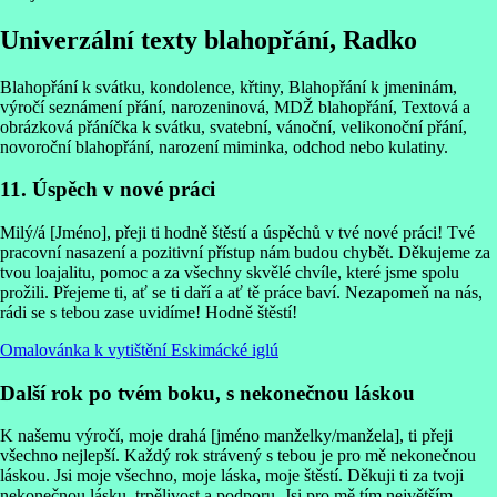
Univerzální texty blahopřání, Radko
Blahopřání k svátku, kondolence, křtiny, Blahopřání k jmeninám,
výročí seznámení přání, narozeninová, MDŽ blahopřání, Textová a
obrázková přáníčka k svátku, svatební, vánoční, velikonoční přání,
novoroční blahopřání, narození miminka, odchod nebo kulatiny.
11. Úspěch v nové práci
Milý/á [Jméno], přeji ti hodně štěstí a úspěchů v tvé nové práci! Tvé
pracovní nasazení a pozitivní přístup nám budou chybět. Děkujeme za
tvou loajalitu, pomoc a za všechny skvělé chvíle, které jsme spolu
prožili. Přejeme ti, ať se ti daří a ať tě práce baví. Nezapomeň na nás,
rádi se s tebou zase uvidíme! Hodně štěstí!
Omalovánka k vytištění Eskimácké iglú
Další rok po tvém boku, s nekonečnou láskou
K našemu výročí, moje drahá [jméno manželky/manžela], ti přeji
všechno nejlepší. Každý rok strávený s tebou je pro mě nekonečnou
láskou. Jsi moje všechno, moje láska, moje štěstí. Děkuji ti za tvoji
nekonečnou lásku, trpělivost a podporu. Jsi pro mě tím největším